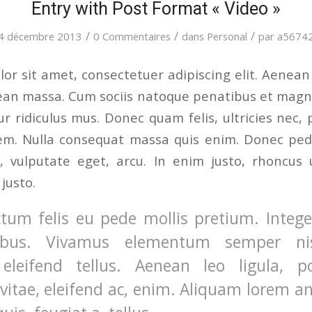
Entry with Post Format « Video »
/
/
/
4 décembre 2013
0 Commentaires
dans
Personal
par
a5674
or sit amet, consectetuer adipiscing elit. Aenea
ean massa. Cum sociis natoque penatibus et magni
r ridiculus mus. Donec quam felis, ultricies nec, 
em. Nulla consequat massa quis enim. Donec pede 
c, vulputate eget, arcu. In enim justo, rhoncus 
 justo.
tum felis eu pede mollis pretium. Integer
ibus. Vivamus elementum semper ni
eleifend tellus. Aenean leo ligula, po
vitae, eleifend ac, enim. Aliquam lorem a