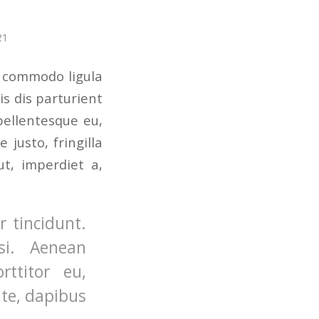
21
n commodo ligula
s dis parturient
pellentesque eu,
justo, fringilla
ut, imperdiet a,
 tincidunt.
si. Aenean
rttitor eu,
nte, dapibus