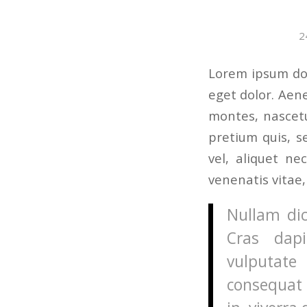
2
Lorem ipsum dol
eget dolor. Aen
montes, nascetu
pretium quis, s
vel, aliquet ne
venenatis vitae,
Nullam dic
Cras dap
vulputate 
consequat 