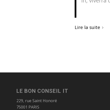
in, viverra 
Lire la suite
LE BON CONSEIL IT
229, rue Saint Honoré
75001 PARIS