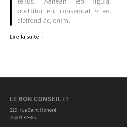
tellus. Aenean leo ligula,
porttitor eu, consequat vitae,
eleifend ac, enim.
Lire la suite
LE BON CONSEIL IT
229, rue Saint Honoré
75001 PARIS