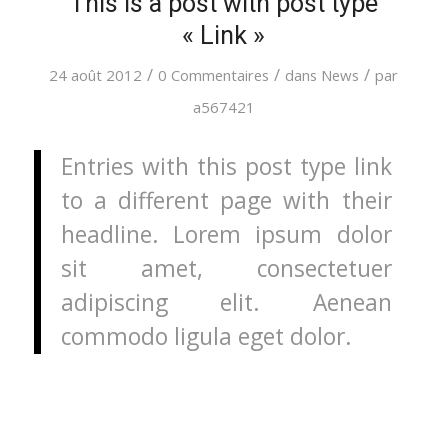
This is a post with post type
« Link »
/
/
/
24 août 2012
0 Commentaires
dans
News
par
a567421
Entries with this post type link
to a different page with their
headline. Lorem ipsum dolor
sit amet, consectetuer
adipiscing elit. Aenean
commodo ligula eget dolor.