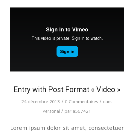
Entry with Post Format « Video »
/
/
24 décembre 2013
0 Commentaires
dans
/
Personal
par
a567421
Lorem ipsum dolor sit amet, consectetuer