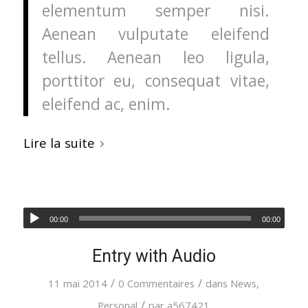
elementum semper nisi.
Aenean vulputate eleifend
tellus. Aenean leo ligula,
porttitor eu, consequat vitae,
eleifend ac, enim.
Lire la suite
00:00
00:00
Entry with Audio
/
/
11 mai 2014
0 Commentaires
dans
News
,
/
Personal
par
a567421